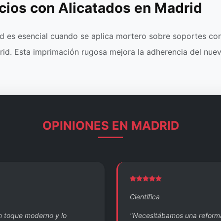
cios con Alicatados en Madrid
 es esencial cuando se aplica mortero sobre soportes con
rid. Esta imprimación rugosa mejora la adherencia del nuev
OPINIONES EN MADRID
Científica
n toque moderno y lo
"Necesitábamos una reforma