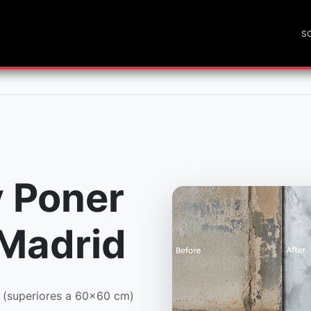
S
y Poner
 Madrid
(superiores a 60x60 cm)