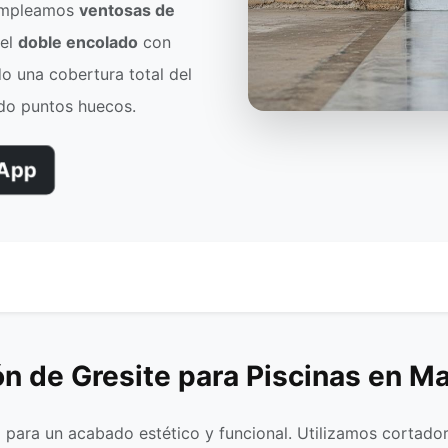
 empleamos
ventosas de
del
doble encolado
con
o una cobertura total del
ndo puntos huecos.
App
ón de Gresite para Piscinas en M
al para un acabado estético y funcional. Utilizamos cortad