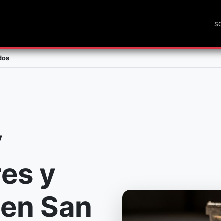
S
dos
y
res y
 en San