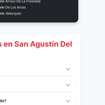
alle Arroyo De La Fresneda
alle De Los Arces
alle Velazquez
 en San Agustín Del
lix?