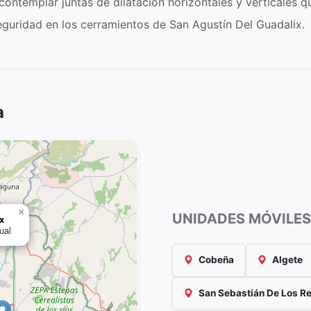
ontemplar juntas de dilatación horizontales y verticales q
seguridad en los cerramientos de San Agustín Del Guadalix.
a
×
UNIDADES MÓVILES
x
ual
Cobeña
Algete
San Sebastián De Los R