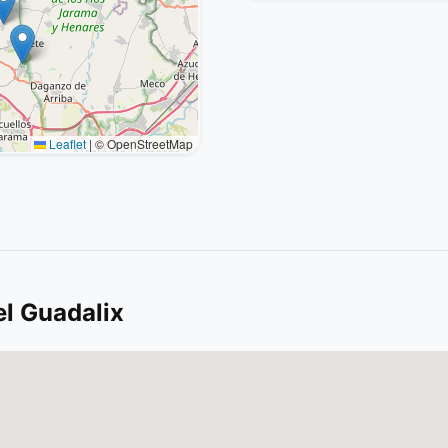
Leaflet
|
© OpenStreetMap
el Guadalix