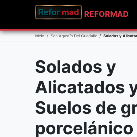
REFO
RMAD
Inicio
San Agustín Del Guadalix
Solados y Alicata
Solados y
Alicatados 
Suelos de g
porcelánico