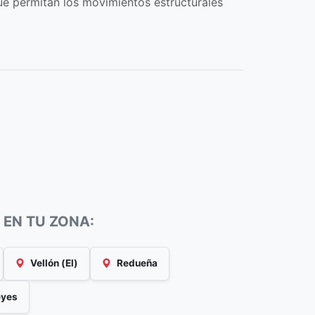
ue permitan los movimientos estructurales
 EN TU ZONA:
Vellón (El)
Redueña
eyes