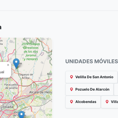
a
UNIDADES MÓVILES
×
ual
Velilla De San Antonio
Pozuelo De Alarcón
Alcobendas
Vill