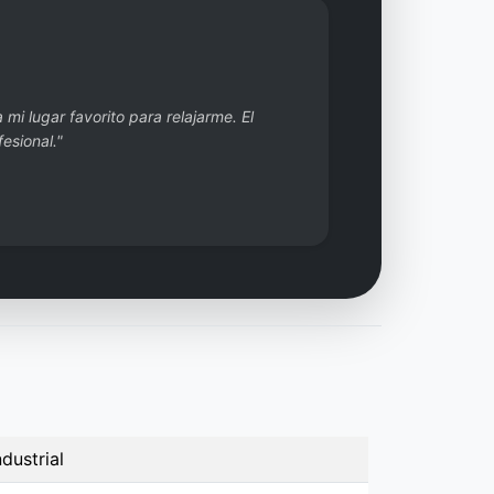
mi lugar favorito para relajarme. El
esional."
dustrial