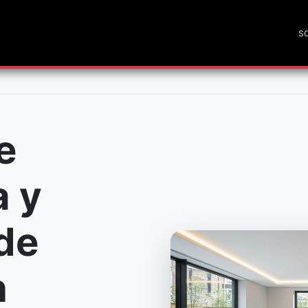
S
e
a y
de
n