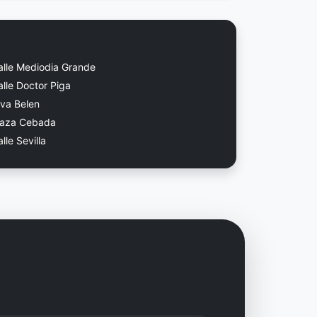
alle Mediodia Grande
lle Doctor Piga
rva Belen
laza Cebada
lle Sevilla