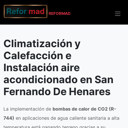
REFO
RMAD
Inicio
San Fernando De Henares
Climatización y Calefacción
Climatización y
Calefacción e
Instalación aire
acondicionado en San
Fernando De Henares
La implementación de
bombas de calor de CO2 (R-
744)
en aplicaciones de agua caliente sanitaria a alta
temperatura está ganando terreno gracias a su