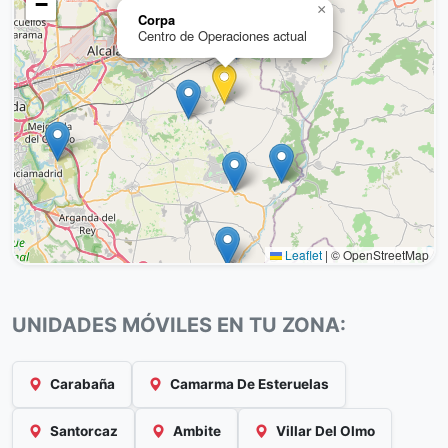
−
×
Corpa
Centro de Operaciones actual
Leaflet
|
© OpenStreetMap
UNIDADES MÓVILES EN TU ZONA:
Carabaña
Camarma De Esteruelas
Santorcaz
Ambite
Villar Del Olmo