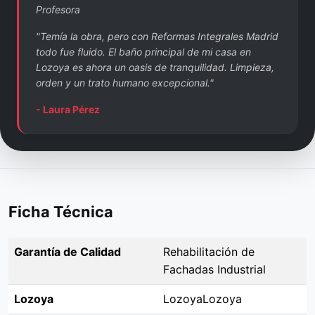
Profesora
"Temía la obra, pero con Reformas Integrales Madrid
todo fue fluido. El baño principal de mi casa en
Lozoya es ahora un oasis de tranquilidad. Limpieza,
orden y un trato humano excepcional."
- Laura Pérez
Ficha Técnica
Garantía de Calidad
Rehabilitación de
Fachadas Industrial
Lozoya
LozoyaLozoya