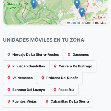
Leaflet
|
© OpenStreetMap
UNIDADES MÓVILES EN TU ZONA:
Horcajo De La Sierra-Aoslos
Gascones
Piñuécar-Gandullas
Cervera De Buitrago
Valdemanco
Prádena Del Rincón
Berzosa Del Lozoya
Rascafría
Puentes Viejas
Cabanillas De La Sierra