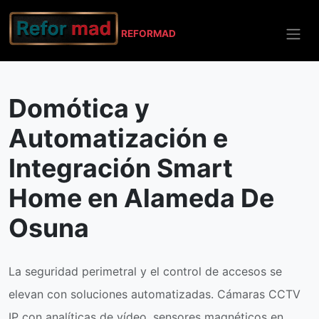
REFO
RMAD
Inicio
Alameda De Osuna
Domótica y Automatización
Domótica y
Automatización e
Integración Smart
Home en Alameda De
Osuna
La seguridad perimetral y el control de accesos se
elevan con soluciones automatizadas. Cámaras CCTV
IP con analíticas de vídeo, sensores magnéticos en